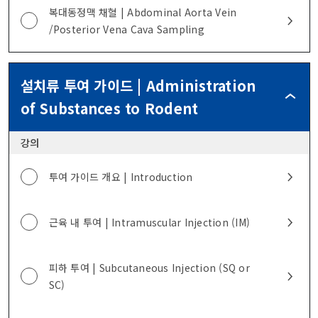
복대동정맥 채혈 | Abdominal Aorta Vein
/Posterior Vena Cava Sampling
설치류 투여 가이드 | Administration
설
of Substances to Rodent
치
류
강의
투
여
가
투여 가이드 개요 | Introduction
이
드
|
근육 내 투여 | Intramuscular Injection (IM)
ADMINI
OF
SUBST
피하 투여 | Subcutaneous Injection (SQ or
TO
SC)
RODEN