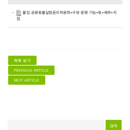
붙임.공용동물실험윤리위원회+구성·운영·기능+등+세부+지
침
목록 보기
PREVIOUS ARTICLE
NEXT ARTICLE
다
음