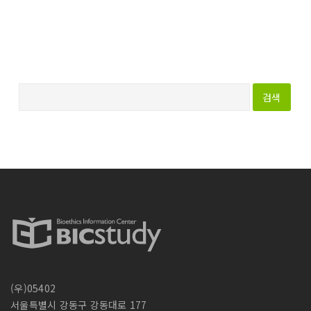
다
음
검
색
:
(우)05402
서울특별시 강동구 강동대로 177