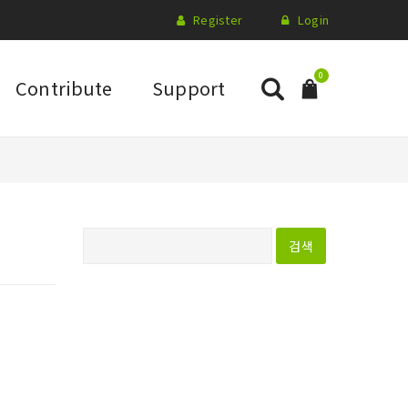
Register
Login
0
Contribute
Support
다
음
검
색
: