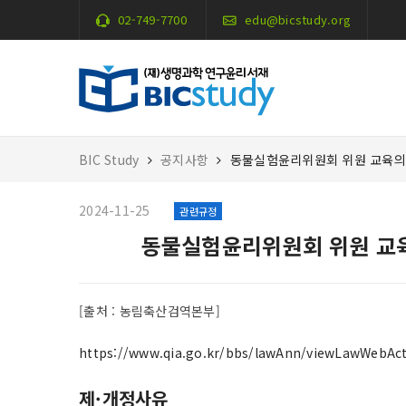
02-749-7700
edu@bicstudy.org
BIC Study
공지사항
동물실험윤리위원회 위원 교육의 
2024-11-25
관련규정
동물실험윤리위원회 위원 교육
[출처 : 농림축산검역본부]
https://www.qia.go.kr/bbs/lawAnn/viewLawWebAc
제·개정사유