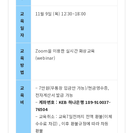
교
11월 9일 (목) 12:30~18:00
육
일
자
교
Zoom을 이용한 실시간 화상교육
육
(webinar)
방
법
교
– 7만원(무통장 입금만 가능)/현금영수증,
육
전자계산서 발급 가능
비
–
계좌번호 : KEB 하나은행 189-910037-
76504
– 교육취소 : 교육7일전까지 전액 환불(이체
수수료 차감) , 이후 환불규정에 따라 차등
환불