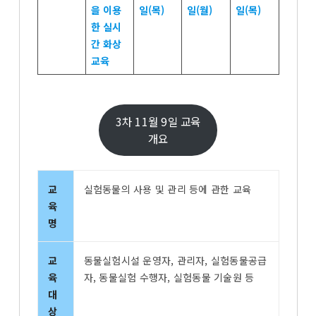
을 이용
일(목)
일(월)
일(목)
한 실시
간 화상
교육
3차 11월 9일 교육
개요
교
실험동물의 사용 및 관리 등에 관한 교육
육
명
교
동물실험시설 운영자, 관리자, 실험동물공급
육
자, 동물실험 수행자, 실험동물 기술원 등
대
상