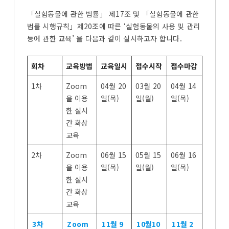
「실험동물에 관한 법률」 제17조 및 「실험동물에 관한
법률 시행규칙」제20조에 따른 ‘실험동물의 사용 및 관리
등에 관한 교육’ 을 다음과 같이 실시하고자 합니다.
회차
교육방법
교육일시
접수시작
접수마감
1차
Zoom
04월 20
03월 20
04월 14
을 이용
일(목)
일(월)
일(목)
한 실시
간 화상
교육
2차
Zoom
06월 15
05월 15
06월 16
을 이용
일(목)
일(월)
일(목)
한 실시
간 화상
교육
3차
Zoom
11월 9
10월10
11월 2