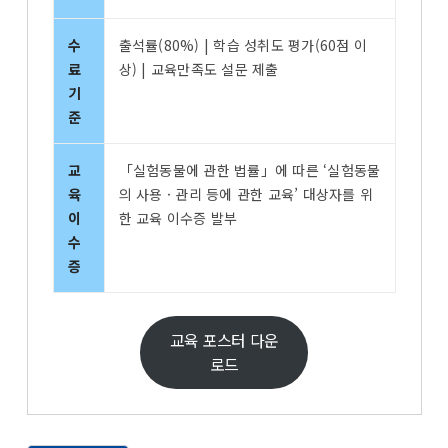
수
출석률(80%) | 학습 성취도 평가(60점 이
료
상) | 교육만족도 설문 제출
기
준
교
「실험동물에 관한 법률」에 따른 ‘실험동물
육
의 사용 · 관리 등에 관한 교육’ 대상자를 위
이
한 교육 이수증 발부
수
증
교육 포스터 다운
로드