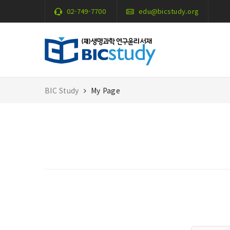
02-749-7700
edu@bicstudy.org
BIC Study
My Page