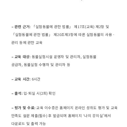
–
관련 근거
:
「실험동물에 관한 법률」 제
17
조
(
교육
)
제
2
항 및
「실험동물에 관한 법률」 제
20
조제
3
항에 따른 실험동물의 사용 ·
관리 등에 관한 교육
–
교육 대상
:
동물실험시설 운영자 및 관리자
,
실험동물
공급자
,
동물실험 수행자 및 관리자 등
–
교육 시간
:
6
시간
–
출석
:
입·퇴실 시
(2
회
)
확인
–
평가 및 수료
:
교육 이수증은 홈페이지 온라인 성취도 평가 및 교육
만족도 설문 제출
(
필수
)
후 발급되며 홈페이지
‘
나의 강의실’에서
다운로드 및 출력 가능