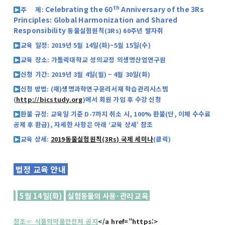
th
Celebrating the 60
Anniversary of the 3Rs
주
제
:
Principles: Global Harmonization and Shared
Responsibility
동물실험원칙
(3Rs) 60
주년 발자취
교육
일정
: 2019년 5
월
14
일
(
화
)~5
월
15
일
(
수
)
교육
장소
:
가톨릭대학교 성의교정 의생명산업연구원
신청 기간
: 2019년 3
월
4
일
(
월
) ~ 4
월 30일
(화
)
신청 방법: (재)생명과학연구윤리서재 학습관리시스템
(
http://bicstudy.org
)에서 회원 가입 후 수강 신청
환불 규정: 교육일 기준 D-7까지 취소 시, 100% 환불(단, 이체 수수료
공제 후 환급), 자세한 사항은 아래 ‘교육 상세’ 참조
교육 상세:
2019동물실험원칙(3Rs) 국제 세미나
(클릭)
법정 교육 안내
5
월
14
일
(
화
)
실험동물의 사용·관리 교육
참조☞ 식품의약품안전처 공지
</a href=”https:>