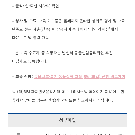
–
출석
:
입·퇴실 시
(2
회
)
확인
–
평가 및 수료
:
교육 이수증은 홈페이지 온라인 성취도 평가 및 교육
만족도 설문 제출
(
필수
)
후 발급되며 홈페이지
‘
나의 강의실’에서
다운로드 및 출력 가능
–
본 교육 수료자 중 희망자
는 법인의 동물실험윤리위원 추천
대상자로 등록됩니다
.
–
교육 신청
:
동물보호·복지·동물실험 교육(5월 15일) 신청
바로가기
※ (재)생명과학연구윤리서재 학습관리시스템 홈페이지 이용에 관한
상세한 안내는 첨부된
학습자 가이드
를 참고하시기 바랍니다.
첨부파일