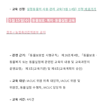
–
교육 신청
:
실험동물의 사용·관리 교육(5월 14일) 신청
바로가기
5
월
15
일
(
수
)
동물보호·복지·동물실험 교육
참조☞농림축산검역본부 공지
–
관련 근거
:
「동물보호법 시행규칙」 제
26
조제
4
항
,
「동물보호 ·
동물복지 또는 동물실험에 관련된 교육의 내용 및 교육과정의
운영요령」 제
3
조
(
교육기관
)
및 제
8
조
(
교육계획의 승인
)
–
교육 대상
:
IACUC
위원 위촉 대상자
, IACUC
위원 및
위원장
,
동물실험 수행자
, IACUC
담당자 등
–
교육 시간
:
4
시간