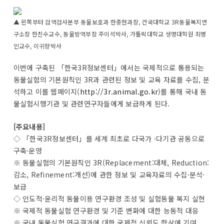
▲ 왼쪽부터 검역검사본부 동물보호과 한종현과장, 건국대학교 3R동물복지연
구소장 한진수교수, 동물방역부장 주이석박사, 가톨릭대학교 생명대학원 최병
인교수, 이귀향박사
이번에 구축된 「한국3R정보센터」에서는 국제적으로 통용되는
동물실험의 기본원칙인 3R과 관련된 정보 및 교육 자료를 수집, 분
석하고 이를 웹페이지(
http://3r.animal.go.kr
)를 통해 국내 동
물실험시행기관 및 관련연구자들에게 보급하게 된다.
[주요내용]
◇ 「한국3R정보센터」를 세계 최초로 다국가 ·다기관 공동으로
구축·운영
※ 동물실험의 기본원칙인 3R(Replacement:대체, Reduction:
감소, Refinement:개선)에 관한 정보 및 교육자료의 수집·분석·
보급
◇ 인도적·윤리적 동물이용 연구환경 조성 및 실험동물 복지 실현
※ 국제적 동물실험 연구환경 및 기준 변화에 대한 능동적 대응
※ 국내 동물실험 연구결과에 대한 국제적 신뢰도 향상에 기여