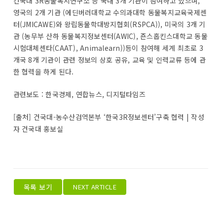
건국대 3R동물복지연구소 등 국내 3개 기관이 참여하고 있으며,
영국의 2개 기관 (에딘버러대학교 수의과대학 동물복지교육국제센
터(JMICAWE)와 왕립동물학대방지협회(RSPCA)), 미국의 3개 기
관 (농무부 산하 동물복지정보센터(AWIC), 죤스홉킨스대학교 동물
시험대체센타(CAAT), Animalearn))등이 참여해 세계 최초로 3
개국 8개 기관이 관련 정보의 상호 공유, 교육 및 인력교류 등에 관
한 협력을 하게 된다.
관련보도 : 한국경제, 연합뉴스, 디지털타임즈
[출처] 건국대-농수산검역본부 ‘한국3R정보센터’구축 협력 | 작성
자 건국대 홍보실
목록 보기
NEXT ARTICLE