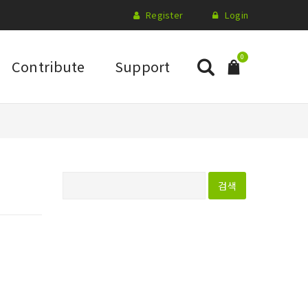
Register
Login
0
Contribute
Support
다
음
검
색
: