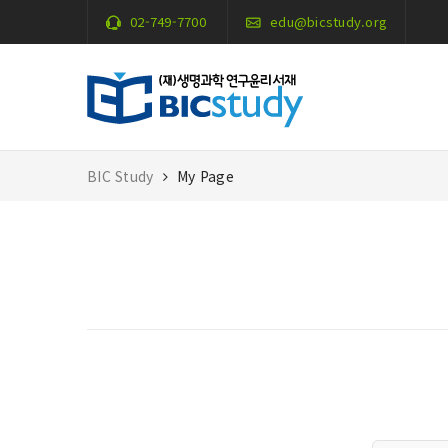
02-749-7700
edu@bicstudy.org
BIC Study
My Page