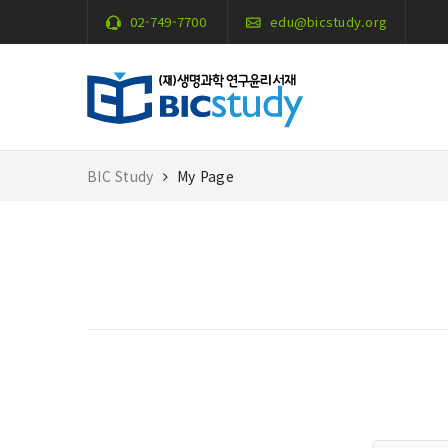
02-749-7700
edu@bicstudy.org
BIC Study
My Page