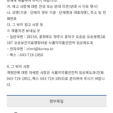
장에게 제출하여 주시기 바랍니다.
가. 예고 사항에 대한 찬성 또는 반대 의견(반대 시 이유 명시)
나. 성명(기관ㆍ단체의 경우 기관ㆍ단체명과 대표자명), 주소 및 전
화번호
다. 그 밖의 참고 사항 등
※ 제출의견 보내실 곳
– 일반우편 : 28159, 충청북도 청주시 흥덕구 오송읍 오송생명2로
187 오송보건의료행정타운 식품의약품안전처 임상제도과
– 전자우편 : ctmt@korea.kr
– 팩스 : 043-719-1850
4. 그 밖의 사항
개정안에 대한 자세한 사항은 식품의약품안전처 임상제도과(전화
043-719-1851, 팩스 043-719-1850)로 문의하여 주시기 바랍니
다.
첨부파일