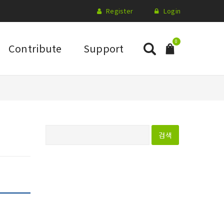
Register
Login
0
Contribute
Support
다
음
검
색
: