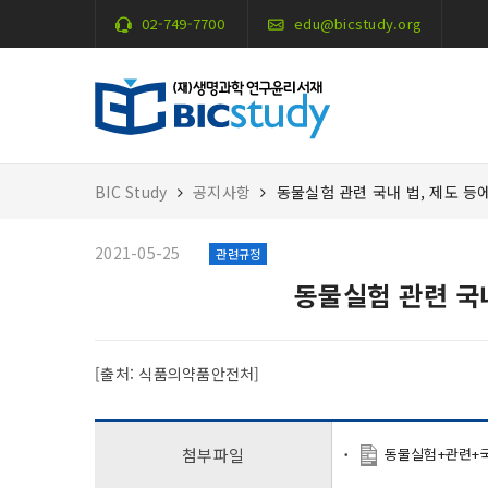
02-749-7700
edu@bicstudy.org
BIC Study
공지사항
동물실험 관련 국내 법, 제도 등
2021-05-25
관련규정
동물실험 관련 국
[출처: 식품의약품안전처]
동물실험+관련+
첨부파일