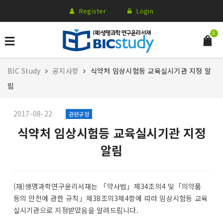
Register
Login
0
BIC Study
공지사항
식약처 임상시험등 교육실시기관 지정 알
림
2017-08-22
관련규정
식약처 임상시험등 교육실시기관 지정
알림
(재)생명과학연구윤리서재는 「약사법」제34조의4 및「의약품
등의 안전에 관한 규칙」제38조의3제4항에 따라 임상시험등 교육
실시기관으로 지정받았음을 알려드립니다.