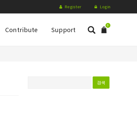
Register
Login
0
Contribute
Support
다
음
검
색
: