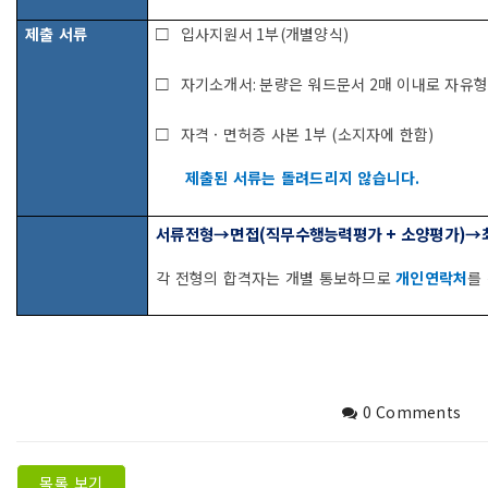
□
제출 서류
입사지원서
1
부
(
개별양식
)
□
자기소개서
:
분량은 워드문서
2
매 이내로 자유
□
자격 · 면허증 사본
1
부
(
소지자에 한함
)
제출된 서류는 돌려드리지 않습니다
.
서류전형
→
면접
(
직무수행능력평가
+
소양평가
)→
각 전형의 합격자는 개별 통보하므로
개인연락처
를
0 Comments
목록 보기