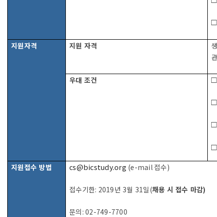
□
지원자격
지원 자격
생
관
□
우대 조건
□
□
□
cs@bicstudy.org
지원접수 방법
(e-mail
접수
)
접수기한
: 2019
년
3
월
31
일
(
채용 시 접수 마감
)
문의
: 02-749-7700