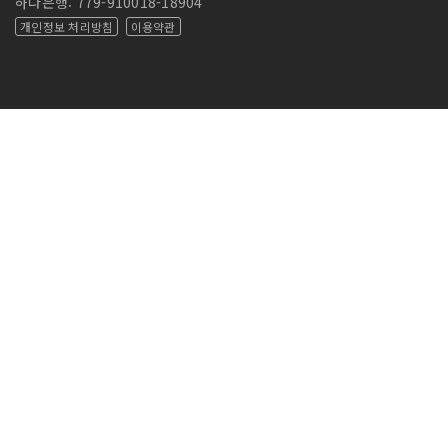
하나은행: 779-910018-18904
개인정보 처리방침
이용약관