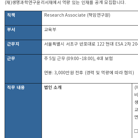
(
재
)
생명과학연구윤리서재에서 역량 있는 인재를 공개 모집합니다
.
직책
Research Associate (
책임연구원
)
부서
교육부
근무지
서울특별시 서초구 반포대로
122
현대
ESA 2
차
20
근무
주
5
일 근무
(09:00~18:00), 4
대 보험
연봉
: 3,000
만원 전후
(
경력 및 역량에 따라 협의
)
직무 내용
법인 소개
(
생
□