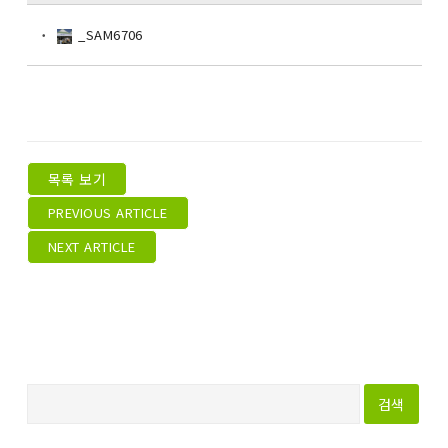
_SAM6706
목록 보기
PREVIOUS ARTICLE
NEXT ARTICLE
다
음
검