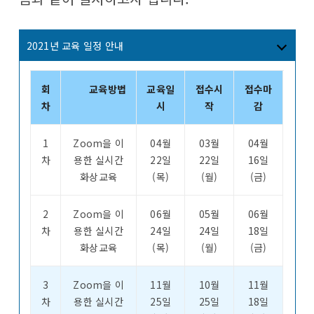
2021년 교육 일정 안내
회
교육방법
교육일
접수시
접수마
차
시
작
감
1
Zoom을 이
04월
03월
04월
차
용한 실시간
22일
22일
16일
화상교육
(목)
(월)
(금)
2
Zoom을 이
06월
05월
06월
차
용한 실시간
24일
24일
18일
화상교육
(목)
(월)
(금)
3
Zoom을 이
11월
10월
11월
차
용한 실시간
25일
25일
18일