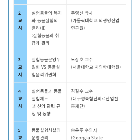
2
실험동물의 복지
주영신 박사
교
와 동물실험의
(가톨릭대학교 의생명산업
시
윤리(II)
연구원)
:실험동물의 취
급과 관리
3
실험동물운영위
노상호 교수
교
원회 VS 동물실
(서울대학교 치의학대학원)
시
험윤리위원회
4
실험동물과 동물
김길수 교수
교
실험제도
(대구경북첨단의료산업진
시
:최신의 관련 규
흥재단)
정 및 동향
5
동물실험시설의
송은주 수의사
교
운영관리
(Georgia State