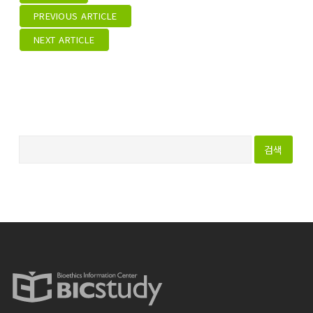
PREVIOUS ARTICLE
NEXT ARTICLE
다
음
검
색
: