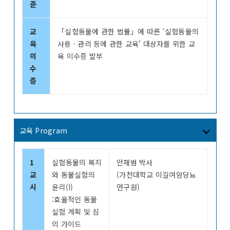
준
교
「실험동물에 관한 법률」에 따른 ‘실험동물의
육
사용 · 관리 등에 관한 교육’ 대상자를 위한 교
이
육 이수증 발부
수
증
교육 Program
1
실험동물의 복지
안재범 박사
교
와 동물실험의
(가천대학교 이길여암당뇨
시
윤리(I)
연구원)
:효율적인 동물
실험 계획 및 심
의 가이드