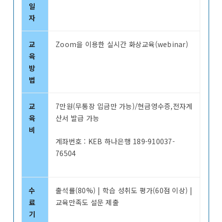
일
자
교
Zoom을 이용한 실시간 화상교육(webinar)
육
방
법
교
7만원(무통장 입금만 가능)/현금영수증,전자계
육
산서 발급 가능
비
계좌번호 : KEB 하나은행 189-910037-
76504
수
출석률(80%) | 학습 성취도 평가(60점 이상) |
료
교육만족도 설문 제출
기