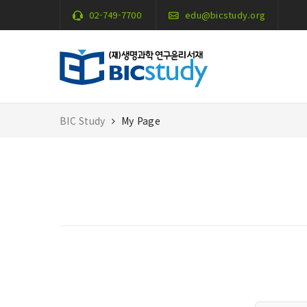
02-749-7700
edu@bicstudy.org
BIC Study
My Page